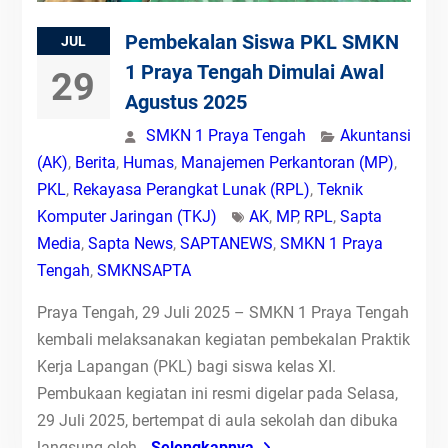
Pembekalan Siswa PKL SMKN
JUL
1 Praya Tengah Dimulai Awal
29
Agustus 2025
SMKN 1 Praya Tengah
Akuntansi
(AK)
,
Berita
,
Humas
,
Manajemen Perkantoran (MP)
,
PKL
,
Rekayasa Perangkat Lunak (RPL)
,
Teknik
Komputer Jaringan (TKJ)
AK
,
MP
,
RPL
,
Sapta
Media
,
Sapta News
,
SAPTANEWS
,
SMKN 1 Praya
Tengah
,
SMKNSAPTA
Praya Tengah, 29 Juli 2025 – SMKN 1 Praya Tengah
kembali melaksanakan kegiatan pembekalan Praktik
Kerja Lapangan (PKL) bagi siswa kelas XI.
Pembukaan kegiatan ini resmi digelar pada Selasa,
29 Juli 2025, bertempat di aula sekolah dan dibuka
langsung oleh
Selengkapnya