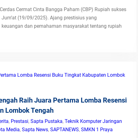
Cerdas Cermat Cinta Bangga Paham (CBP) Rupiah sukses
 Jum’at (19/09/2025). Ajang prestisius yang
asi keuangan dan pemahaman masyarakat tentang rupiah
engah Raih Juara Pertama Lomba Resensi
en Lombok Tengah
erita
,
Prestasi
,
Sapta Pustaka
,
Teknik Komputer Jaringan
ta Media
,
Sapta News
,
SAPTANEWS
,
SMKN 1 Praya