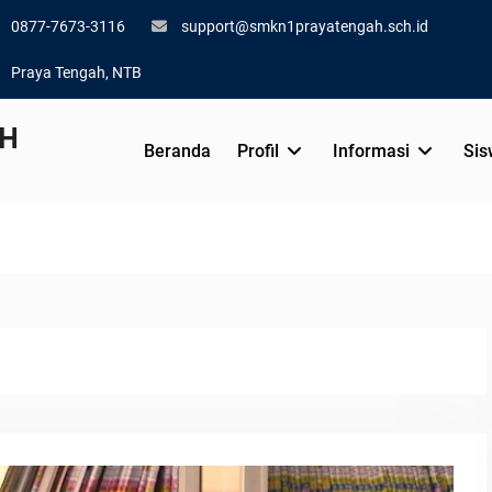
0877-7673-3116
support@smkn1prayatengah.sch.id
Praya Tengah, NTB
AH
Beranda
Profil
Informasi
Sis