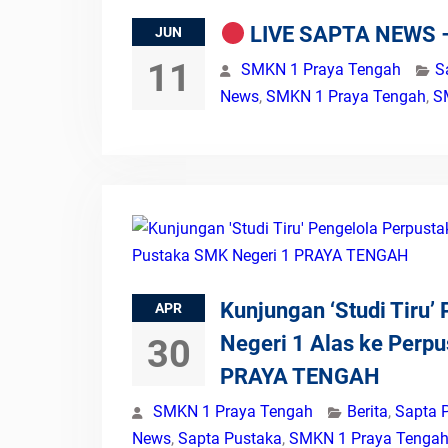
LIVE SAPTA NEWS –
JUN
11
SMKN 1 Praya Tengah
S
News
,
SMKN 1 Praya Tengah
,
S
Kunjungan ‘Studi Tiru’
APR
Negeri 1 Alas ke Perp
30
PRAYA TENGAH
SMKN 1 Praya Tengah
Berita
,
Sapta 
News
,
Sapta Pustaka
,
SMKN 1 Praya Tenga