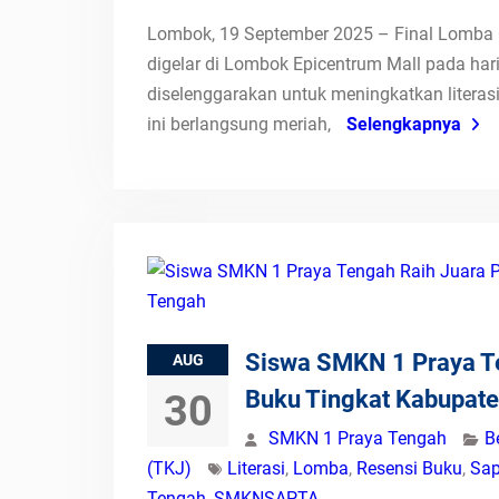
Lombok, 19 September 2025 – Final Lomba 
digelar di Lombok Epicentrum Mall pada hari
diselenggarakan untuk meningkatkan liter
ini berlangsung meriah,
Selengkapnya
Siswa SMKN 1 Praya T
AUG
Buku Tingkat Kabupat
30
SMKN 1 Praya Tengah
B
(TKJ)
Literasi
,
Lomba
,
Resensi Buku
,
Sap
Tengah
,
SMKNSAPTA