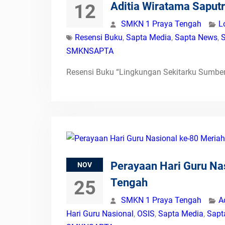
Aditia Wiratama Saput
12
SMKN 1 Praya Tengah
L
Resensi Buku
,
Sapta Media
,
Sapta News
,
S
SMKNSAPTA
Resensi Buku “Lingkungan Sekitarku Sumber
Perayaan Hari Guru Na
NOV
Tengah
25
SMKN 1 Praya Tengah
A
Hari Guru Nasional
,
OSIS
,
Sapta Media
,
Sapt