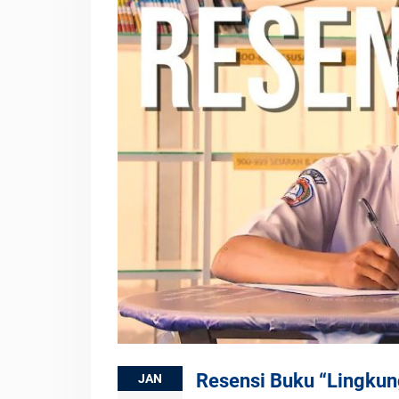
Tengah Borong Prestasi di
Ajang SMILE Se-NTB 2026
Resensi Buku “Lingkun
JAN