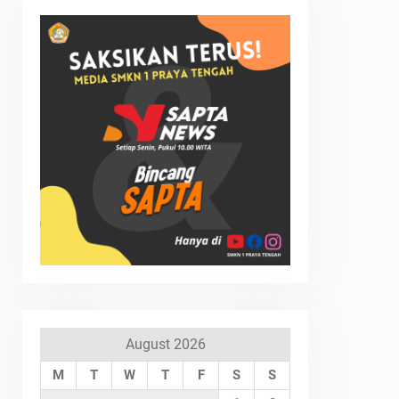
August 2026
M
T
W
T
F
S
S