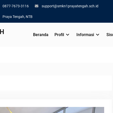
0877-7673-3116
support@smkn1prayatengah.sch.id
Praya Tengah, NTB
AH
Beranda
Profil
Informasi
Sis