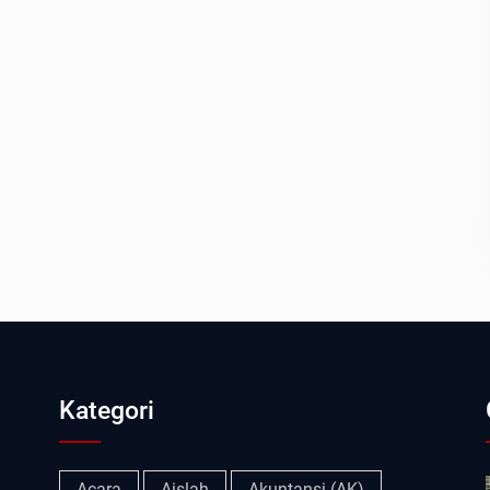
Kategori
Acara
Aislah
Akuntansi (AK)