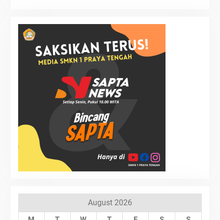
August 2026
M
T
W
T
F
S
S