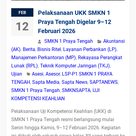
Pelaksanaan UKK SMKN 1
FEB
Praya Tengah Digelar 9–12
12
Februari 2026
SMKN 1 Praya Tengah
Akuntansi
(AK)
,
Berita
,
Bisnis Ritel
,
Layanan Perbankan (LP)
,
Manajemen Perkantoran (MP)
,
Rekayasa Perangkat
Lunak (RPL)
,
Teknik Komputer Jaringan (TKJ)
,
Ujian
Asesi
,
Asesor
,
LSP-P1 SMKN 1 PRAYA
TENGAH
,
Sapta Media
,
Sapta News
,
SAPTANEWS
,
SMKN 1 Praya Tengah
,
SMKNSAPTA
,
UJI
KOMPETENSI KEAHLIAN
Pelaksanaan Uji Kompetensi Keahlian (UKK) di
SMKN 1 Praya Tengah resmi berlangsung mulai
Senin hingga Kamis, 9–12 Februari 2026. Kegiatan
ini diikuti oleh seluruh siswa kelas XII yang terbagi ke