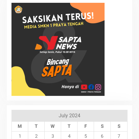
July 2024
M
T
W
T
F
S
S
1
2
3
4
5
6
7