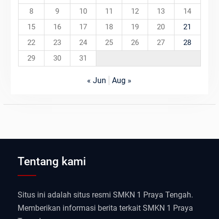
8
9
10
11
12
13
14
15
16
17
18
19
20
21
22
23
24
25
26
27
28
29
30
31
« Jun
Aug »
Tentang kami
Situs ini adalah situs resmi SMKN 1 Praya Tengah.
Memberikan informasi berita terkait SMKN 1 Praya