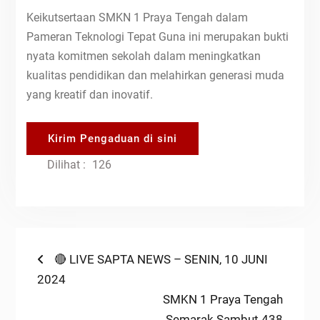
Keikutsertaan SMKN 1 Praya Tengah dalam
Pameran Teknologi Tepat Guna ini merupakan bukti
nyata komitmen sekolah dalam meningkatkan
kualitas pendidikan dan melahirkan generasi muda
yang kreatif dan inovatif.
Kirim Pengaduan di sini
Dilihat :
126
Post
Previous
🔴 LIVE SAPTA NEWS – SENIN, 10 JUNI
post:
2024
navigation
Next
SMKN 1 Praya Tengah
post:
Semarak Sambut 438