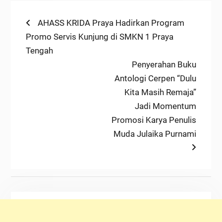
Post
Previous
AHASS KRIDA Praya Hadirkan Program
post:
Promo Servis Kunjung di SMKN 1 Praya
navigation
Tengah
Next
Penyerahan Buku
post:
Antologi Cerpen “Dulu
Kita Masih Remaja”
Jadi Momentum
Promosi Karya Penulis
Muda Julaika Purnami