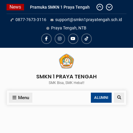
Skip
Pramuka SMKN 1 Praya Tengah
News
to
Borong Prestasi di Ajang SMILE
content
0877-7673-3116
support@smkn1prayatengah.sch.id
Se-NTB 2026
Pasparta SMKN 1 Praya Tengah
Praya Tengah, NTB
Sabet Juara 1 LOBB “Satu Dekade
Logika SMANJU” di Mataram
Facebook
Instagram
YouTube
Tiktok
SMKN 1 Praya Tengah Raih Juara
1 Film Pendek dan Fotografi pada
FLS3N 2026 Lombok Tengah
USBK SMKN 1 Praya Tengah
Digelar 6–11 April 2026, Diikuti
SMKN 1 PRAYA TENGAH
Sekitar 454 Siswa
SMK Bisa, SMK Hebat!
Haru dan Bangga Warnai
Pelepasan 435 Siswa Kelas XII
Menu
Search
ALUMNI
SMKN 1 Praya Tengah Tahun
Pelajaran 2025/2026