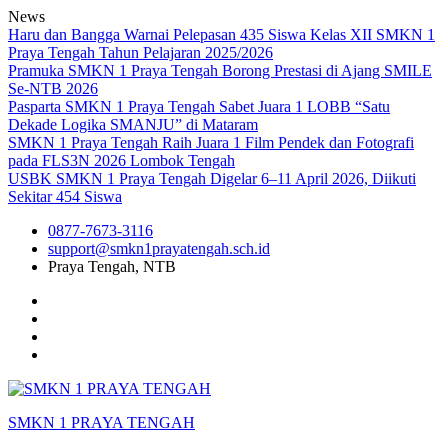
Skip
News
to
Haru dan Bangga Warnai Pelepasan 435 Siswa Kelas XII SMKN 1
content
Praya Tengah Tahun Pelajaran 2025/2026
Pramuka SMKN 1 Praya Tengah Borong Prestasi di Ajang SMILE
Se-NTB 2026
Pasparta SMKN 1 Praya Tengah Sabet Juara 1 LOBB “Satu
Dekade Logika SMANJU” di Mataram
SMKN 1 Praya Tengah Raih Juara 1 Film Pendek dan Fotografi
pada FLS3N 2026 Lombok Tengah
USBK SMKN 1 Praya Tengah Digelar 6–11 April 2026, Diikuti
Sekitar 454 Siswa
0877-7673-3116
support@smkn1prayatengah.sch.id
Praya Tengah, NTB
Facebook
Instagram
YouTube
Tiktok
SMKN 1 PRAYA TENGAH