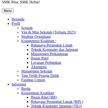
SMK Bisa, SMK Hebat!
Menu
Beranda
Profil
Sejarah
Visi & Misi Sekolah (Terbaru 2025)
Struktur Organisasi
Kompetensi Keahlian :
Rekasaya Perangkat Lunak
Teknik Komputer dan Jaringan
Manajemen Perkantoran
Bisnis Ritel
Layanan Perbankan
Akuntansi
Manajemen Sekolah
Tata Tertib Peserta Didik
Fasilitas Umum
Informasi
Berita
Konsentrasi Keahlian
Bisnis Ritel (BR)
Rekayasa Perangkat Lunak (RPL)
Teknik Komputer Jaringan (TKJ)