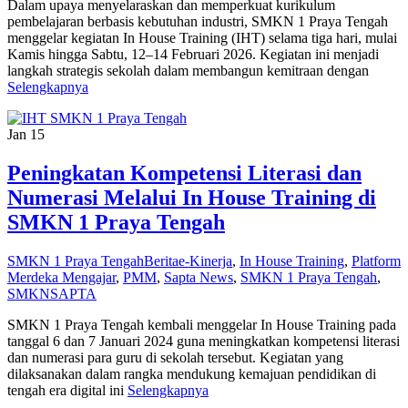
Dalam upaya menyelaraskan dan memperkuat kurikulum
pembelajaran berbasis kebutuhan industri, SMKN 1 Praya Tengah
menggelar kegiatan In House Training (IHT) selama tiga hari, mulai
Kamis hingga Sabtu, 12–14 Februari 2026. Kegiatan ini menjadi
langkah strategis sekolah dalam membangun kemitraan dengan
Selengkapnya
Jan
15
Peningkatan Kompetensi Literasi dan
Numerasi Melalui In House Training di
SMKN 1 Praya Tengah
SMKN 1 Praya Tengah
Berita
e-Kinerja
,
In House Training
,
Platform
Merdeka Mengajar
,
PMM
,
Sapta News
,
SMKN 1 Praya Tengah
,
SMKNSAPTA
SMKN 1 Praya Tengah kembali menggelar In House Training pada
tanggal 6 dan 7 Januari 2024 guna meningkatkan kompetensi literasi
dan numerasi para guru di sekolah tersebut. Kegiatan yang
dilaksanakan dalam rangka mendukung kemajuan pendidikan di
tengah era digital ini
Selengkapnya