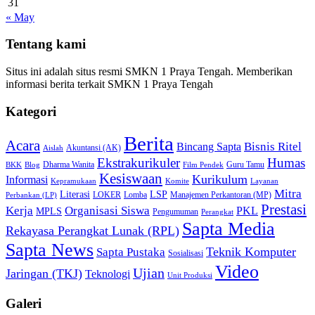
31
« May
Tentang kami
Situs ini adalah situs resmi SMKN 1 Praya Tengah. Memberikan
informasi berita terkait SMKN 1 Praya Tengah
Kategori
Berita
Acara
Bisnis Ritel
Bincang Sapta
Akuntansi (AK)
Aislah
Ekstrakurikuler
Humas
Dharma Wanita
Guru Tamu
BKK
Blog
Film Pendek
Kesiswaan
Kurikulum
Informasi
Kepramukaan
Komite
Layanan
Mitra
Literasi
LSP
LOKER
Lomba
Manajemen Perkantoran (MP)
Perbankan (LP)
Prestasi
Kerja
Organisasi Siswa
PKL
MPLS
Pengumuman
Perangkat
Sapta Media
Rekayasa Perangkat Lunak (RPL)
Sapta News
Teknik Komputer
Sapta Pustaka
Sosialisasi
Video
Ujian
Jaringan (TKJ)
Teknologi
Unit Produksi
Galeri