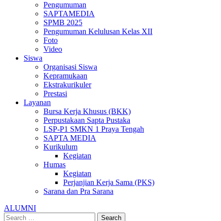
Pengumuman
SAPTAMEDIA
SPMB 2025
Pengumuman Kelulusan Kelas XII
Foto
Video
Siswa
Organisasi Siswa
Kepramukaan
Ekstrakurikuler
Prestasi
Layanan
Bursa Kerja Khusus (BKK)
Perpustakaan Sapta Pustaka
LSP-P1 SMKN 1 Praya Tengah
SAPTA MEDIA
Kurikulum
Kegiatan
Humas
Kegiatan
Perjanjian Kerja Sama (PKS)
Sarana dan Pra Sarana
ALUMNI
Search
Search
Search
Search