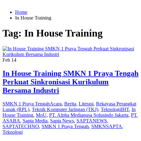
Home
In House Training
Tag:
In House Training
Feb
14
In House Training SMKN 1 Praya Tengah
Perkuat Sinkronisasi Kurikulum
Bersama Industri
SMKN 1 Praya Tengah
Acara
,
Berita
,
Literasi
,
Rekayasa Perangkat
Lunak (RPL)
,
Teknik Komputer Jaringan (TKJ)
,
Teknologi
IHT
,
In
House Training
,
MoU
,
PT. Alpha Medianusa Solusindo Jakarta
,
PT.
ASABA
,
Sapta Media
,
Sapta News
,
SAPTANEWS
,
SAPTATECHNO
,
SMKN 1 Praya Tengah
,
SMKNSAPTA
,
Teknologi