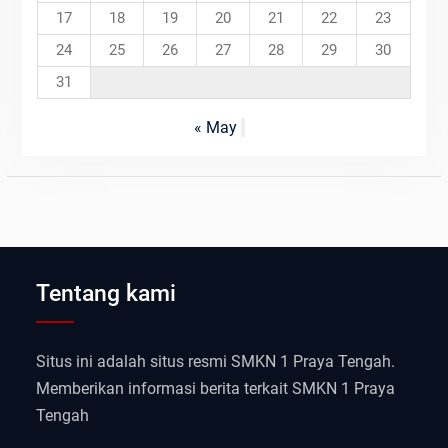
17
18
19
20
21
22
23
24
25
26
27
28
29
30
31
« May
Tentang kami
Situs ini adalah situs resmi SMKN 1 Praya Tengah.
Memberikan informasi berita terkait SMKN 1 Praya
Tengah