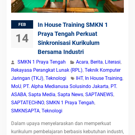
In House Training SMKN 1
FEB
Praya Tengah Perkuat
14
Sinkronisasi Kurikulum
Bersama Industri
SMKN 1 Praya Tengah
Acara
,
Berita
,
Literasi
,
Rekayasa Perangkat Lunak (RPL)
,
Teknik Komputer
Jaringan (TKJ)
,
Teknologi
IHT
,
In House Training
,
MoU
,
PT. Alpha Medianusa Solusindo Jakarta
,
PT.
ASABA
,
Sapta Media
,
Sapta News
,
SAPTANEWS
,
SAPTATECHNO
,
SMKN 1 Praya Tengah
,
SMKNSAPTA
,
Teknologi
Dalam upaya menyelaraskan dan memperkuat
kurikulum pembelajaran berbasis kebutuhan industri,