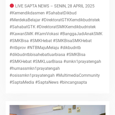
LIVE SAPTA NEWS – SENIN, 28 APRIL 2025
#Kemendikdasmen #SahabatDikbud
#MerdekaBelajar #DirektoratGTKKemdikbudristek
#SahabatGTK #DirektoratSMKKemdikbudristek
#KawanSMK #KamiVokasi #BanggaJadiAnakSMK
#SMKBisa #SMKHebat #SMKBisaSMKHebat
#ntbprov #NTBMajuMelaju #dikbudntb
#dikbudntbbisahebatluarbiasa #SMKBisa
#SMKHebat #SMKLuarBiasa #smkn1prayatengah
#humassmkn1prayatengah
#osissmkn1prayatengah #MultimediaCommunity
#SaptaMedia #SaptaNews #bincangsapta