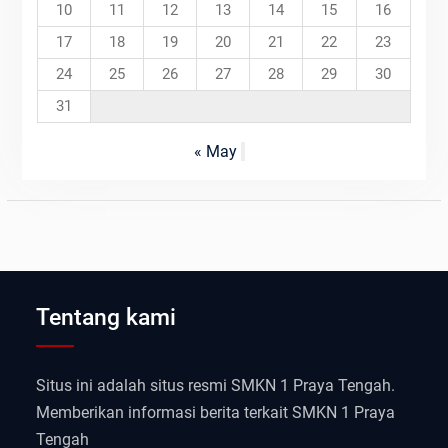
10
11
12
13
14
15
16
17
18
19
20
21
22
23
24
25
26
27
28
29
30
31
« May
Tentang kami
Situs ini adalah situs resmi SMKN 1 Praya Tengah.
Memberikan informasi berita terkait SMKN 1 Praya
Tengah