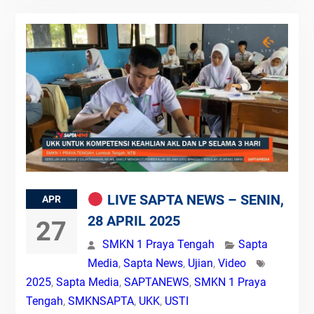
LIVE SAPTA NEWS – SENIN,
APR
28 APRIL 2025
27
SMKN 1 Praya Tengah
Sapta
Media
,
Sapta News
,
Ujian
,
Video
2025
,
Sapta Media
,
SAPTANEWS
,
SMKN 1 Praya
Tengah
,
SMKNSAPTA
,
UKK
,
USTI