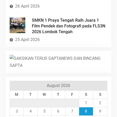
26 April 2026
SMKN 1 Praya Tengah Raih Juara 1
Film Pendek dan Fotografi pada FLS3N
2026 Lombok Tengah
25 April 2026
August 2026
M
T
W
T
F
S
S
1
2
3
4
5
6
7
8
9