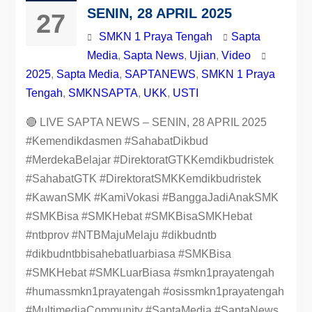
SENIN, 28 APRIL 2025
27
SMKN 1 Praya Tengah
Sapta
Media
,
Sapta News
,
Ujian
,
Video
2025
,
Sapta Media
,
SAPTANEWS
,
SMKN 1 Praya
Tengah
,
SMKNSAPTA
,
UKK
,
USTI
🔴 LIVE SAPTA NEWS – SENIN, 28 APRIL 2025
#Kemendikdasmen #SahabatDikbud
#MerdekaBelajar #DirektoratGTKKemdikbudristek
#SahabatGTK #DirektoratSMKKemdikbudristek
#KawanSMK #KamiVokasi #BanggaJadiAnakSMK
#SMKBisa #SMKHebat #SMKBisaSMKHebat
#ntbprov #NTBMajuMelaju #dikbudntb
#dikbudntbbisahebatluarbiasa #SMKBisa
#SMKHebat #SMKLuarBiasa #smkn1prayatengah
#humassmkn1prayatengah #osissmkn1prayatengah
#MultimediaCommunity #SaptaMedia #SaptaNews