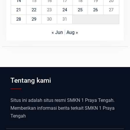
14
15
16
17
18
19
20
21
22
23
24
25
26
27
28
29
30
31
« Jun
Aug »
Tentang kami
Situs ini adalah situs resmi SMKN 1 Praya Tengah.
Memberikan informasi berita terkait SMKN 1 Praya
Tengah