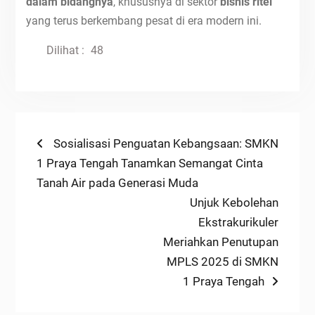
dalam bidangnya
, khususnya di sektor
bisnis ritel
yang terus berkembang pesat di era modern ini.
Dilihat :
48
Post
Previous
Sosialisasi Penguatan Kebangsaan: SMKN
post:
1 Praya Tengah Tanamkan Semangat Cinta
navigation
Tanah Air pada Generasi Muda
Next
Unjuk Kebolehan
post:
Ekstrakurikuler
Meriahkan Penutupan
MPLS 2025 di SMKN
1 Praya Tengah