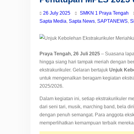
Tengah Digelar 6–11 April
2026, Diikuti Sekitar 454
26 July 2025
SMKN 1 Praya Tengah
Siswa
Sapta Media
,
Sapta News
,
SAPTANEWS
,
S
Praya Tengah, 26 Juli 2025
– Suasana lapa
hingga siang hari tampak meriah dengan be
ekstrakurikuler. Gelaran bertajuk
Unjuk Kebo
untuk mengenalkan beragam kegiatan ekstrak
2025/2026.
Dalam kegiatan ini, setiap ekstrakurikuler m
dari seni tari, musik, marching band, bela di
dengan penuh semangat. Para anggota eksku
memperlihatkan kemampuan terbaik mereka 