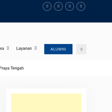
Facebook
Instagram
YouTube
Tiktok
wa
Layanan
Search
ALUMNI
Praya Tengah