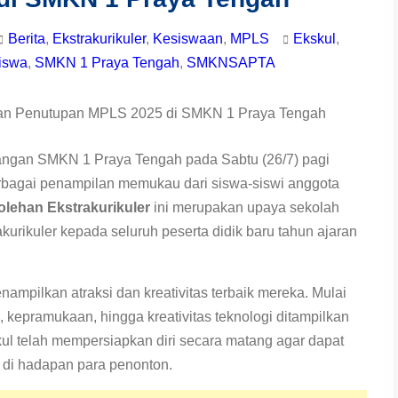
Berita
,
Ekstrakurikuler
,
Kesiswaan
,
MPLS
Ekskul
,
iswa
,
SMKN 1 Praya Tengah
,
SMKNSAPTA
ngan SMKN 1 Praya Tengah pada Sabtu (26/7) pagi
rbagai penampilan memukau dari siswa-siswi anggota
lehan Ekstrakurikuler
ini merupakan upaya sekolah
urikuler kepada seluruh peserta didik baru tahun ajaran
enampilkan atraksi dan kreativitas terbaik mereka. Mulai
ri, kepramukaan, hingga kreativitas teknologi ditampilkan
l telah mempersiapkan diri secara matang agar dapat
di hadapan para penonton.