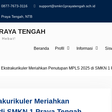
0877-7673-3116
support@smkn1prayatengah.sch.id
Praya Tengah, NTB
PRAYA TENGAH
 Hebat!
Beranda
Profil
Informasi
Sis
 Ekstrakurikuler Meriahkan Penutupan MPLS 2025 di SMKN 1 
akurikuler Meriahkan
di SMKN 1 Praya Tengah