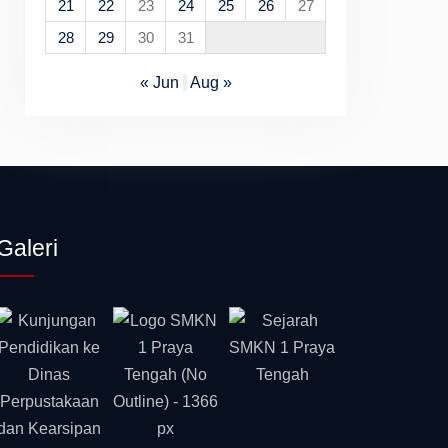
21
22
23
24
25
26
27
28
29
30
31
« Jun
Aug »
Galeri