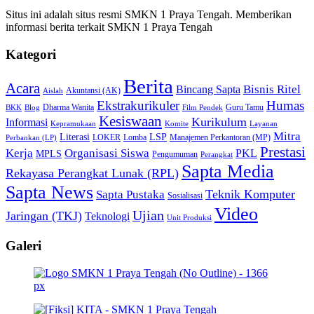
Situs ini adalah situs resmi SMKN 1 Praya Tengah. Memberikan
informasi berita terkait SMKN 1 Praya Tengah
Kategori
Berita
Acara
Bisnis Ritel
Bincang Sapta
Akuntansi (AK)
Aislah
Ekstrakurikuler
Humas
Dharma Wanita
Guru Tamu
BKK
Blog
Film Pendek
Kesiswaan
Kurikulum
Informasi
Kepramukaan
Komite
Layanan
Mitra
Literasi
LSP
LOKER
Lomba
Manajemen Perkantoran (MP)
Perbankan (LP)
Prestasi
Kerja
Organisasi Siswa
PKL
MPLS
Pengumuman
Perangkat
Sapta Media
Rekayasa Perangkat Lunak (RPL)
Sapta News
Teknik Komputer
Sapta Pustaka
Sosialisasi
Video
Ujian
Jaringan (TKJ)
Teknologi
Unit Produksi
Galeri