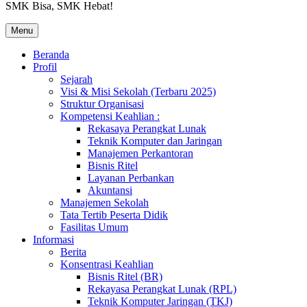
SMK Bisa, SMK Hebat!
Menu
Beranda
Profil
Sejarah
Visi & Misi Sekolah (Terbaru 2025)
Struktur Organisasi
Kompetensi Keahlian :
Rekasaya Perangkat Lunak
Teknik Komputer dan Jaringan
Manajemen Perkantoran
Bisnis Ritel
Layanan Perbankan
Akuntansi
Manajemen Sekolah
Tata Tertib Peserta Didik
Fasilitas Umum
Informasi
Berita
Konsentrasi Keahlian
Bisnis Ritel (BR)
Rekayasa Perangkat Lunak (RPL)
Teknik Komputer Jaringan (TKJ)