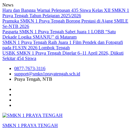
Skip
News
to
Haru dan Bangga Warnai Pelepasan 435 Siswa Kelas XII SMKN 1
content
Praya Tengah Tahun Pelajaran 2025/2026
Pramuka SMKN 1 Praya Tengah Borong Prestasi di Ajang SMILE
Se-NTB 2026
Pasparta SMKN 1 Praya Tengah Sabet Juara 1 LOBB “Satu
Dekade Logika SMANJU” di Mataram
SMKN 1 Praya Tengah Raih Juara 1 Film Pendek dan Fotografi
pada FLS3N 2026 Lombok Tengah
USBK SMKN 1 Praya Tengah Digelar 6–11 April 2026, Diikuti
Sekitar 454 Siswa
0877-7673-3116
support@smkn1prayatengah.sch.id
Praya Tengah, NTB
Facebook
Instagram
YouTube
Tiktok
SMKN 1 PRAYA TENGAH