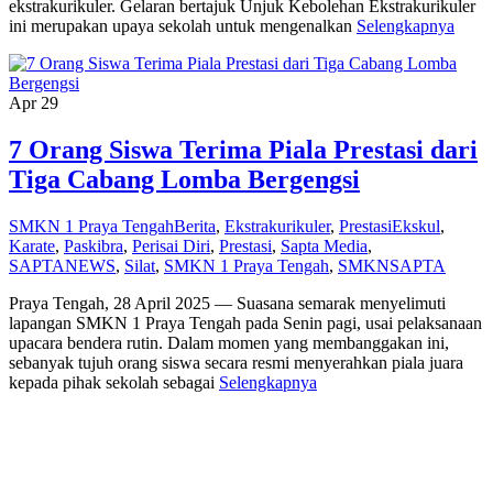
ekstrakurikuler. Gelaran bertajuk Unjuk Kebolehan Ekstrakurikuler
ini merupakan upaya sekolah untuk mengenalkan
Selengkapnya
Apr
29
7 Orang Siswa Terima Piala Prestasi dari
Tiga Cabang Lomba Bergengsi
SMKN 1 Praya Tengah
Berita
,
Ekstrakurikuler
,
Prestasi
Ekskul
,
Karate
,
Paskibra
,
Perisai Diri
,
Prestasi
,
Sapta Media
,
SAPTANEWS
,
Silat
,
SMKN 1 Praya Tengah
,
SMKNSAPTA
Praya Tengah, 28 April 2025 — Suasana semarak menyelimuti
lapangan SMKN 1 Praya Tengah pada Senin pagi, usai pelaksanaan
upacara bendera rutin. Dalam momen yang membanggakan ini,
sebanyak tujuh orang siswa secara resmi menyerahkan piala juara
kepada pihak sekolah sebagai
Selengkapnya