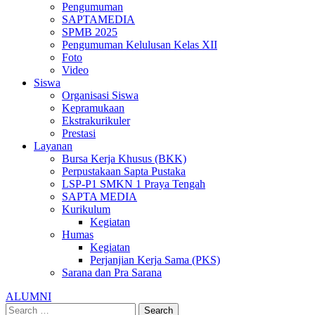
Pengumuman
SAPTAMEDIA
SPMB 2025
Pengumuman Kelulusan Kelas XII
Foto
Video
Siswa
Organisasi Siswa
Kepramukaan
Ekstrakurikuler
Prestasi
Layanan
Bursa Kerja Khusus (BKK)
Perpustakaan Sapta Pustaka
LSP-P1 SMKN 1 Praya Tengah
SAPTA MEDIA
Kurikulum
Kegiatan
Humas
Kegiatan
Perjanjian Kerja Sama (PKS)
Sarana dan Pra Sarana
ALUMNI
Search
Search
Search
Search