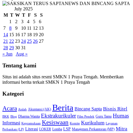
July 2025
M
T
W
T
F
S
S
1
2
3
4
5
6
7
8
9
10
11
12
13
14
15
16
17
18
19
20
21
22
23
24
25
26
27
28
29
30
31
« Jun
Aug »
Tentang kami
Situs ini adalah situs resmi SMKN 1 Praya Tengah. Memberikan
informasi berita terkait SMKN 1 Praya Tengah
Kategori
Berita
Acara
Bisnis Ritel
Bincang Sapta
Akuntansi (AK)
Aislah
Ekstrakurikuler
Humas
Dharma Wanita
Guru Tamu
BKK
Blog
Film Pendek
Kesiswaan
Kurikulum
Informasi
Kepramukaan
Komite
Layanan
Mitra
Literasi
LSP
LOKER
Lomba
Manajemen Perkantoran (MP)
Perbankan (LP)