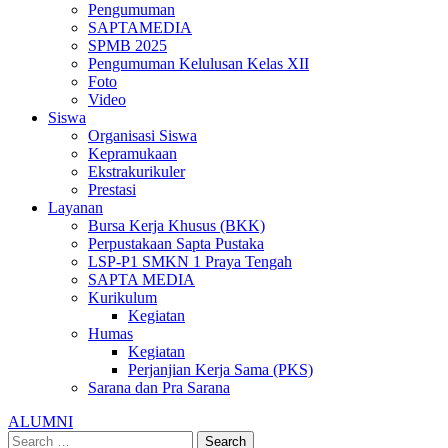
Pengumuman
SAPTAMEDIA
SPMB 2025
Pengumuman Kelulusan Kelas XII
Foto
Video
Siswa
Organisasi Siswa
Kepramukaan
Ekstrakurikuler
Prestasi
Layanan
Bursa Kerja Khusus (BKK)
Perpustakaan Sapta Pustaka
LSP-P1 SMKN 1 Praya Tengah
SAPTA MEDIA
Kurikulum
Kegiatan
Humas
Kegiatan
Perjanjian Kerja Sama (PKS)
Sarana dan Pra Sarana
ALUMNI
Search
Search
Search
Search