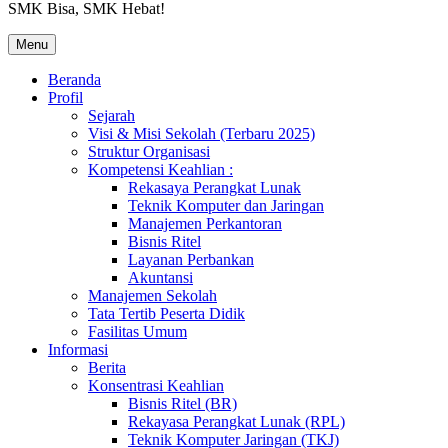
SMK Bisa, SMK Hebat!
Menu
Beranda
Profil
Sejarah
Visi & Misi Sekolah (Terbaru 2025)
Struktur Organisasi
Kompetensi Keahlian :
Rekasaya Perangkat Lunak
Teknik Komputer dan Jaringan
Manajemen Perkantoran
Bisnis Ritel
Layanan Perbankan
Akuntansi
Manajemen Sekolah
Tata Tertib Peserta Didik
Fasilitas Umum
Informasi
Berita
Konsentrasi Keahlian
Bisnis Ritel (BR)
Rekayasa Perangkat Lunak (RPL)
Teknik Komputer Jaringan (TKJ)