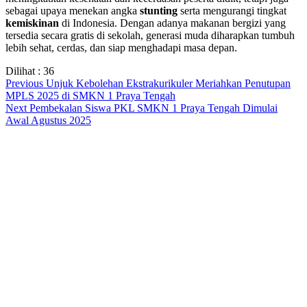
sebagai upaya menekan angka
stunting
serta mengurangi tingkat
kemiskinan
di Indonesia. Dengan adanya makanan bergizi yang
tersedia secara gratis di sekolah, generasi muda diharapkan tumbuh
lebih sehat, cerdas, dan siap menghadapi masa depan.
Dilihat :
36
Post
Previous
Previous
Unjuk Kebolehan Ekstrakurikuler Meriahkan Penutupan
post:
MPLS 2025 di SMKN 1 Praya Tengah
navigation
Next
Next
Pembekalan Siswa PKL SMKN 1 Praya Tengah Dimulai
post:
Awal Agustus 2025