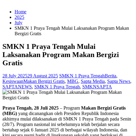
Home
2025
July
SMKN 1 Praya Tengah Mulai Laksanakan Program Makan
Bergizi Gratis
SMKN 1 Praya Tengah Mulai
Laksanakan Program Makan Bergizi
Gratis
28 July 2025
29 August 2025
SMKN 1 Praya Tengah
Berita
,
Kesiswaan
Makan Bergizi Gratis
,
MBG
,
Sapta Media
,
Sapta News
,
SAPTANEWS
,
SMKN 1 Praya Tengah
,
SMKNSAPTA
Praya Tengah, 28 Juli 2025
– Program
Makan Bergizi Gratis
(MBG)
yang dicanangkan oleh Presiden Republik Indonesia
akhirnya mulai dilaksanakan di SMKN 1 Praya Tengah pada Senin
(28/7). Program nasional ini sebelumnya telah berjalan secara
bertahap sejak 6 Januari 2025 di berbagai wilayah Indonesia, dan
kini secara resmi hadir di lingkungan sekolah yang berlokasi di