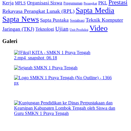
Prestasi
Kerja
Organisasi Siswa
PKL
MPLS
Pengumuman
Perangkat
Sapta Media
Rekayasa Perangkat Lunak (RPL)
Sapta News
Teknik Komputer
Sapta Pustaka
Sosialisasi
Video
Ujian
Jaringan (TKJ)
Teknologi
Unit Produksi
Galeri