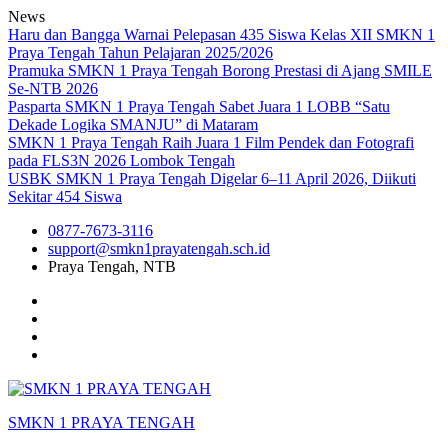
Skip
News
to
Haru dan Bangga Warnai Pelepasan 435 Siswa Kelas XII SMKN 1
content
Praya Tengah Tahun Pelajaran 2025/2026
Pramuka SMKN 1 Praya Tengah Borong Prestasi di Ajang SMILE
Se-NTB 2026
Pasparta SMKN 1 Praya Tengah Sabet Juara 1 LOBB “Satu
Dekade Logika SMANJU” di Mataram
SMKN 1 Praya Tengah Raih Juara 1 Film Pendek dan Fotografi
pada FLS3N 2026 Lombok Tengah
USBK SMKN 1 Praya Tengah Digelar 6–11 April 2026, Diikuti
Sekitar 454 Siswa
0877-7673-3116
support@smkn1prayatengah.sch.id
Praya Tengah, NTB
Facebook
Instagram
YouTube
Tiktok
SMKN 1 PRAYA TENGAH